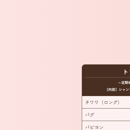
ト
～定期
【内容】シャン
チワワ（ロング）
パグ
パピヨン