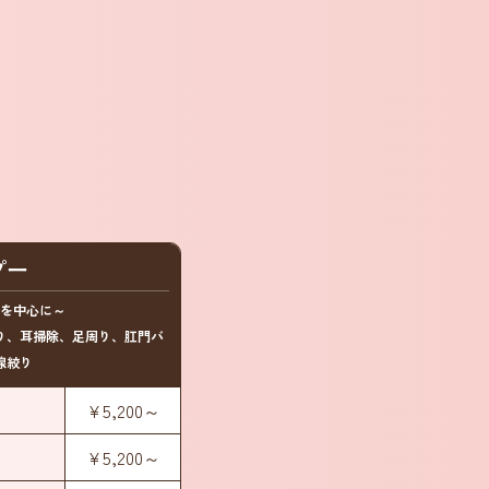
プー
を中心に～
り、耳掃除、足周り、肛門バ
腺絞り
¥5,200～
¥5,200～