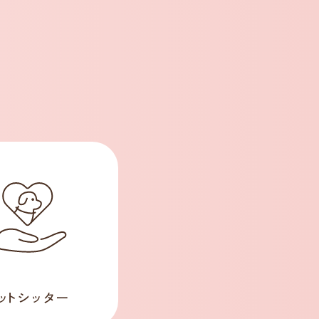
ッ
トシッター