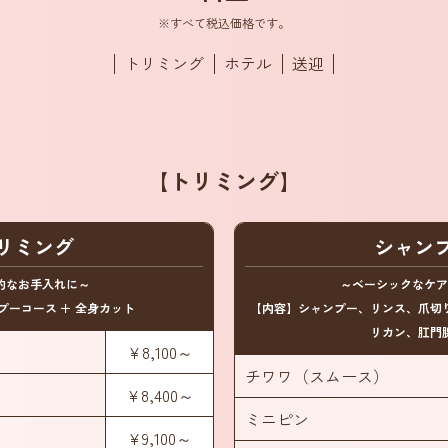
※すべて税込価格です。
トリミング
ホテル
送迎
【トリミング】
リミング
シャン
的なお手入れに～
～ベーシックなケア
プーコース ＋ 全身カット
【内容】シャンプー、リンス、爪切
リカン、肛門
¥8,100～
チワワ（スムース）
¥8,400～
ミニピン
¥9,100～